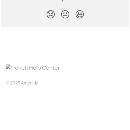
😞
😐
😃
© 2025 Amenitiz