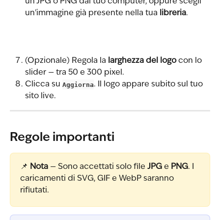
un JPG o PNG dal tuo computer, oppure scegli 
un'immagine già presente nella tua 
libreria
.
(Opzionale) Regola la 
larghezza del logo
 con lo 
slider — tra 50 e 300 pixel.
Clicca su 
Aggiorna
. Il logo appare subito sul tuo 
sito live.
Regole importanti
📌 
Nota
 — Sono accettati solo file 
JPG
 e 
PNG
. I 
caricamenti di SVG, GIF e WebP saranno 
rifiutati.