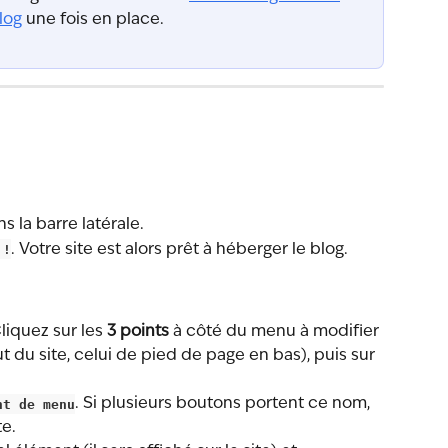
log
 une fois en place.
ns la barre latérale.
 !
. Votre site est alors prêt à héberger le blog.
Cliquez sur les 
3 points
 à côté du menu à modifier 
t du site, celui de pied de page en bas), puis sur 
nt de menu
. Si plusieurs boutons portent ce nom, 
te.