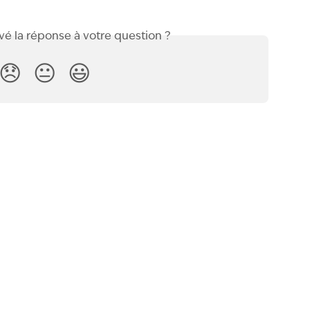
vé la réponse à votre question ?
😞
😐
😃