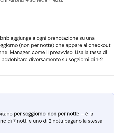
oni Airbnb → scheda Prezzi.
irbnb aggiunge a ogni prenotazione su una 
ggiorno (non per notte) che appare al checkout. 
el Manager, come il preavviso. Usa la tassa di 
oi addebitare diversamente su soggiorni di 1–2 
bitano 
per soggiorno, non per notte
 — è la 
no di 7 notti e uno di 2 notti pagano la stessa 