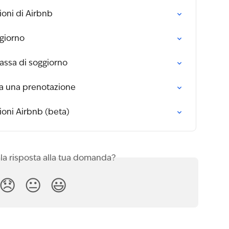
oni di Airbnb
giorno
tassa di soggiorno
a una prenotazione
oni Airbnb (beta)
 la risposta alla tua domanda?
😞
😐
😃