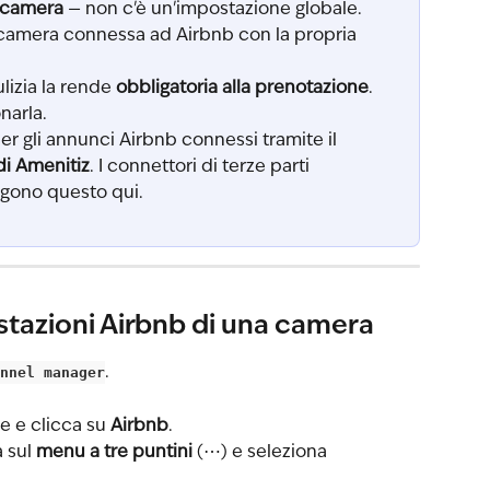
 camera
 — non c'è un'impostazione globale. 
i camera connessa ad Airbnb con la propria 
lizia la rende 
obbligatoria alla prenotazione
. 
narla.
er gli annunci Airbnb connessi tramite il 
di Amenitiz
. I connettori di terze parti 
gono questo qui.
ostazioni Airbnb di una camera
nnel manager
.
ve e clicca su 
Airbnb
.
 sul 
menu a tre puntini
 (⋯) e seleziona 