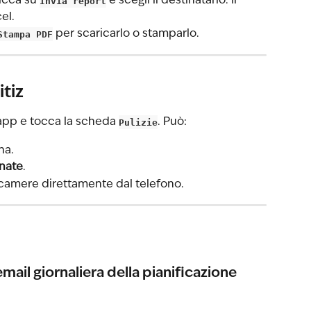
icca su 
Invia report
 e scegli il destinatario. Il 
el.
Stampa PDF
 per scaricarlo o stamparlo.
tiz
'app e tocca la scheda 
Pulizie
. Può:
na.
gnate
.
 camere direttamente dal telefono.
mail giornaliera della pianificazione 