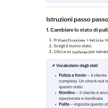
Istruzioni passo pass
1. Cambiare lo stato di pul
In 
Pianificazione
 → 
Pulizie
, 
Scegli il nuovo stato.
Clicca su 
Conferma
 per salvar
📌 Vocabolario degli stati
Pulizia a fondo
 — il client
completa. Un check-out r
questo stato.
Riordino
 — il cliente è an
ispezionata e riordinata.
Pulita
 — imposta questo st