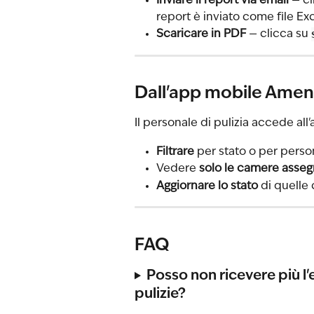
Inviare il report via email
 — cl
report è inviato come file Exc
Scaricare in PDF
 — clicca su 
Dall'app mobile Ameni
Il personale di pulizia accede all
Filtrare
 per stato o per perso
Vedere 
solo le camere asse
Aggiornare lo stato
 di quelle
FAQ
Posso non ricevere più l'e
pulizie?