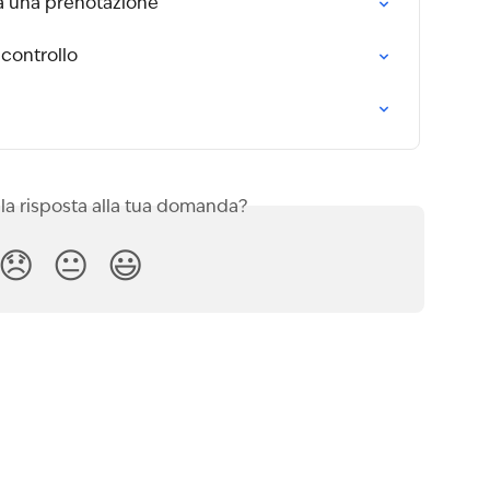
 una prenotazione
 controllo
 la risposta alla tua domanda?
😞
😐
😃