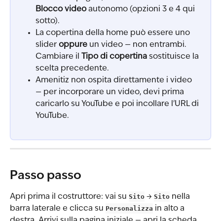
Blocco video
 autonomo (opzioni 3 e 4 qui 
sotto).
La copertina della home può essere uno 
slider 
oppure
 un video — non entrambi. 
Cambiare il 
Tipo di copertina
 sostituisce la 
scelta precedente.
Amenitiz non ospita direttamente i video 
— per incorporare un video, devi prima 
caricarlo su YouTube e poi incollare l'URL di 
YouTube.
Passo passo
Apri prima il costruttore: vai su 
Sito
 → 
Sito
 nella 
barra laterale e clicca su 
Personalizza
 in alto a 
destra. Arrivi sulla pagina iniziale — apri la scheda 