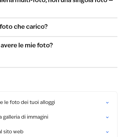
leria multi-foto, non una singola foto — 
foto che carico?
vere le mie foto?
le foto dei tuoi alloggi
 galleria di immagini
l sito web