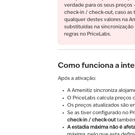
verdade para os seus preços —
check-in / check-out, caso as
qualquer destes valores na Am
substituídas na sincronização
regras no PriceLabs.
Como funciona a int
Após a ativação:
A Amenitiz sincroniza alojam
O PriceLabs calcula preços 
Os preços atualizados são e
Se as tiver configurado no Pr
check-in / check-out
 também
A estadia máxima não é afet
máxima, pelo que esta defin