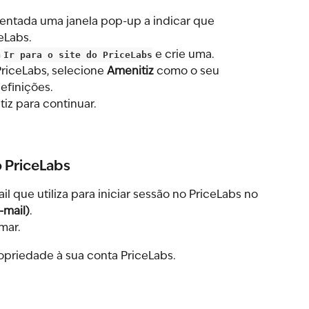
sentada uma janela pop-up a indicar que 
eLabs.
 
Ir para o site do PriceLabs
 e crie uma.
riceLabs, selecione 
Amenitiz
 como o seu 
finições.
tiz para continuar.
o PriceLabs
 que utiliza para iniciar sessão no PriceLabs no 
-mail)
.
mar.
ropriedade à sua conta PriceLabs.