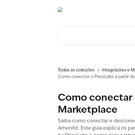
Ir para conteúdo principal
Procurar artigos...
Todas as coleções
Integrações e M
Como conectar o PriceLabs a partir d
Como conectar o
Marketplace
Saiba como conectar e desconect
Amenitiz. Este guia explica os p