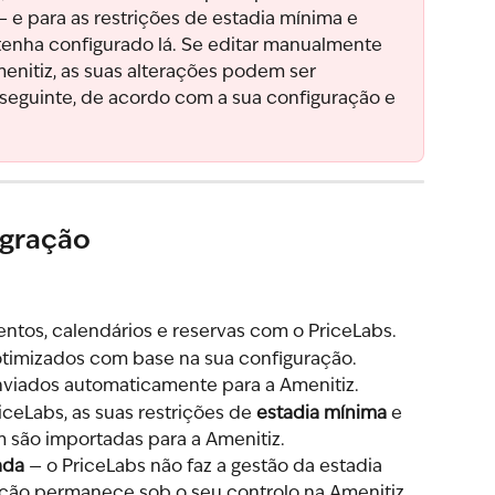
 e para as restrições de estadia mínima e 
 tenha configurado lá. Se editar manualmente 
enitiz, as suas alterações podem ser 
 seguinte, de acordo com a sua configuração e 
egração
entos, calendários e reservas com o PriceLabs.
otimizados com base na sua configuração.
nviados automaticamente para a Amenitiz.
iceLabs, as suas restrições de 
estadia mínima
 e 
 são importadas para a Amenitiz.
ada
 — o PriceLabs não faz a gestão da estadia 
ição permanece sob o seu controlo na Amenitiz.