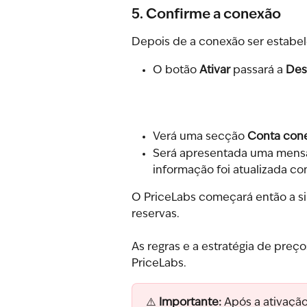
5. Confirme a conexão
Depois de a conexão ser estabe
O botão 
Ativar
 passará a 
Des
Verá uma secção 
Conta con
Será apresentada uma mensa
informação foi atualizada c
O PriceLabs começará então a sin
reservas.
As regras e a estratégia de preç
PriceLabs.
⚠️ 
Importante:
 Após a ativação