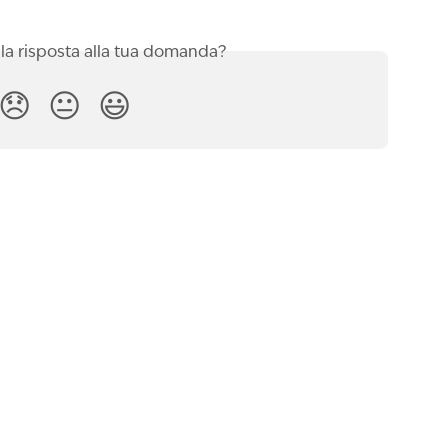
 la risposta alla tua domanda?
😞
😐
😃