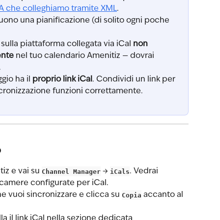
TA che colleghiamo tramite XML
.
uono una pianificazione (di solito ogni poche 
sulla piattaforma collegata via iCal 
non 
ente
 nel tuo calendario Amenitiz — dovrai 
.
gio ha il 
proprio link iCal
. Condividi un link per 
cronizzazione funzioni correttamente.
o
z e vai su 
Channel Manager
 → 
iCals
. Vedrai 
e camere configurate per iCal.
he vuoi sincronizzare e clicca su 
Copia
 accanto al 
la il link iCal nella sezione dedicata 