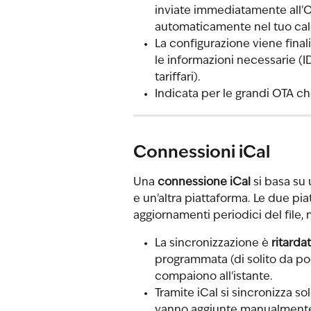
inviate immediatamente all'
automaticamente nel tuo cal
La configurazione viene final
le informazioni necessarie (I
tariffari).
Indicata per le grandi OTA c
Connessioni iCal
Una 
connessione iCal
 si basa su 
e un'altra piattaforma. Le due pi
aggiornamenti periodici del file,
La sincronizzazione è 
ritarda
programmata (di solito da poc
compaiono all'istante.
Tramite iCal si sincronizza sol
vanno aggiunte manualmente