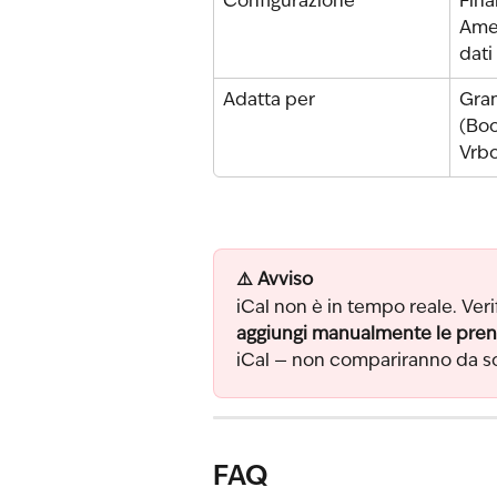
Configurazione
Fina
Amen
dati
Adatta per
Gran
(Boo
Vrbo
⚠️ Avviso
iCal non è in tempo reale. Ver
aggiungi manualmente le pren
iCal — non compariranno da so
FAQ