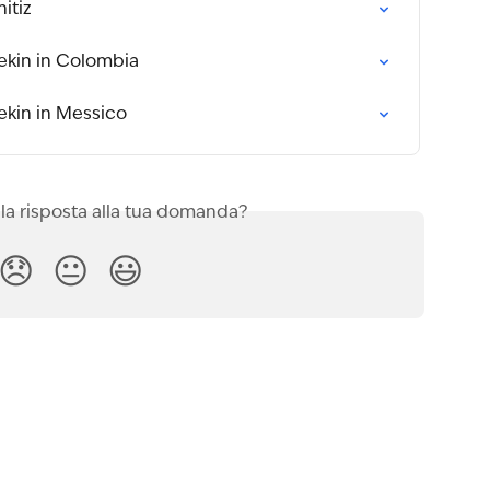
itiz
ekin in Colombia
ekin in Messico
 la risposta alla tua domanda?
😞
😐
😃