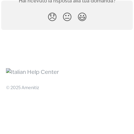
Hai ricevuto la risposta alla tua domanda?
😞
😐
😃
© 2025 Amenitiz