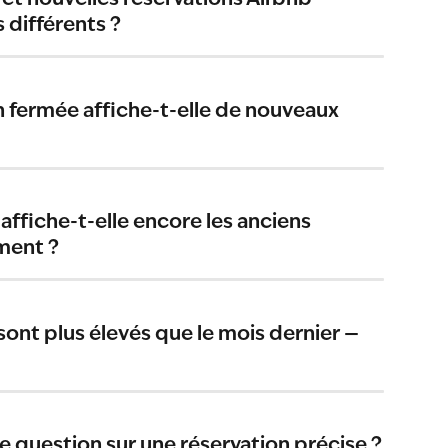
t nouvelles réservations Airbnb 
s différents ?
 fermée affiche-t-elle de nouveaux 
ffiche-t-elle encore les anciens 
ement ?
ont plus élevés que le mois dernier — 
e question sur une réservation précise ?