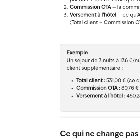
par nuit + tous les frais que 
Commission OTA
 — la commis
Versement à l'hôtel
 — ce qu'
(Total client − Commission O
Exemple
Un séjour de 3 nuits à 136 €/n
client supplémentaire :
Total client :
 531,00 € (ce q
Commission OTA :
 80,76 €
Versement à l'hôtel :
 450,2
Ce qui ne change pas