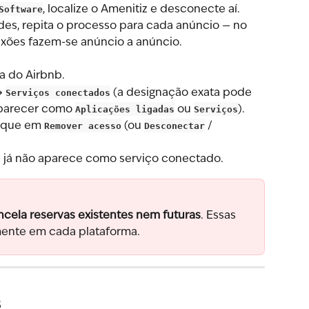
Software
, localize o Amenitiz e desconecte aí.
des, repita o processo para cada anúncio — no 
xões fazem-se anúncio a anúncio.
ta do Airbnb.
→ 
Serviços conectados
 (a designação exata pode 
parecer como 
Aplicações ligadas
 ou 
Serviços
).
ique em 
Remover acesso
 (ou 
Desconectar
 / 
 já não aparece como serviço conectado.
ncela reservas existentes nem futuras
. Essas 
mente em cada plataforma.
s