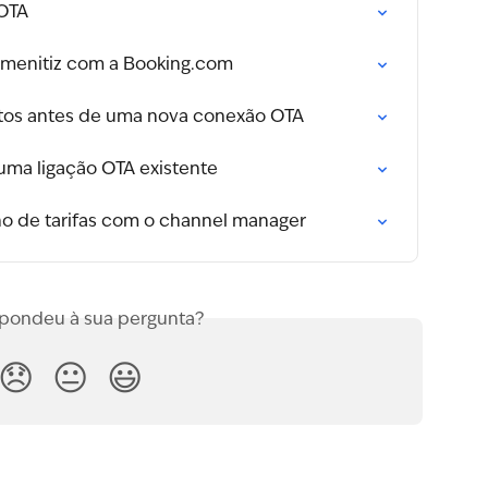
OTA
Amenitiz com a Booking.com
itos antes de uma nova conexão OTA
uma ligação OTA existente
 de tarifas com o channel manager
spondeu à sua pergunta?
😞
😐
😃