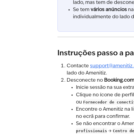
lado, mas tem de descone
Se tem 
vários anúncios
 n
individualmente do lado 
Instruções passo a p
Contacte 
support@amenitiz
lado do Amenitiz.
Desconecte no 
Booking.co
Inicie sessão na sua ext
Clique no ícone de perfil 
ou 
Fornecedor de conecti
Encontre o Amenitiz na li
no ecrã para confirmar.
Se não encontrar o Ameni
profissionais
 → 
Centro d