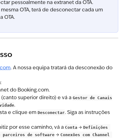
ctar pessoalmente na extranet da OTA.
a mesma OTA, terá de desconectar cada um 
da OTA.
asso
.com
. A nossa equipa tratará da desconexão do 
m
:
ranet do Booking.com.
(canto superior direito) e vá a 
Gestor de Canais
vidade
.
sta e clique em 
Desconectar
. Siga as instruções 
tiz por esse caminho, vá a 
Conta
 → 
Definições 
e parceiros de software
 → 
Conexões com Channel 