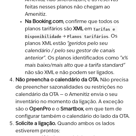
Amenitiz não sincronizam, e as reservas 
feitas nesses planos não chegam ao 
Amenitiz.
Na Booking.com
, confirme que todos os 
planos tarifários são 
XML
 em 
Tarifas e 
Disponibilidade
 → 
Planos tarifários
. Os 
planos XML estão 
"geridos pelo seu 
calendário / pelo seu gestor de canais 
anterior"
. Os planos identificados como 
"x% 
mais baixo/mais alto que a tarifa standard"
não são XML e não podem ser ligados.
Não preencha o calendário da OTA.
 Não precisa 
de preencher sazonalidades ou restrições no 
calendário da OTA — o Amenitiz envia o seu 
inventário no momento da ligação. A exceção 
são o 
OpenPro
 e o 
Smartbox
, em que tem de 
configurar também o calendário do lado da OTA.
Solicite a ligação.
 Quando ambos os lados 
estiverem prontos: