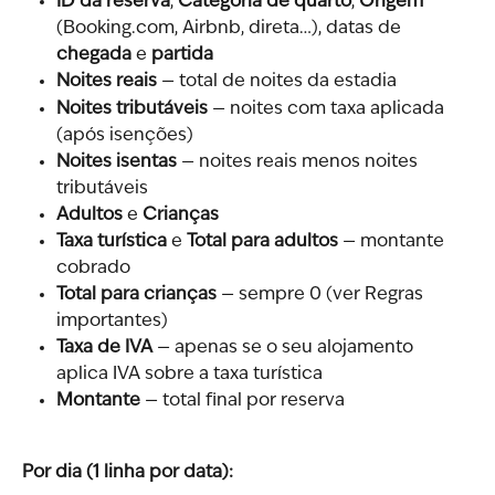
ID da reserva
, 
Categoria de quarto
, 
Origem
(Booking.com, Airbnb, direta…), datas de 
chegada
 e 
partida
Noites reais
 — total de noites da estadia
Noites tributáveis
 — noites com taxa aplicada 
(após isenções)
Noites isentas
 — noites reais menos noites 
tributáveis
Adultos
 e 
Crianças
Taxa turística
 e 
Total para adultos
 — montante 
cobrado
Total para crianças
 — sempre 0 (ver Regras 
importantes)
Taxa de IVA
 — apenas se o seu alojamento 
aplica IVA sobre a taxa turística
Montante
 — total final por reserva
Por dia (1 linha por data):