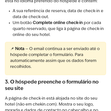
está no idioma preferido do hóspede e contém:
A sua referência de reserva, data de check-in e 
data de check-out.
Um botão 
Complete online check-in
 por cada 
quarto reservado, que liga à página de check-in 
online do seu hotel.
📌 
Nota
 — O email continua a ser enviado até o 
hóspede completar o formulário. Para 
automaticamente assim que os dados forem 
recolhidos.
3. O hóspede preenche o formulário no 
seu site
A página de check-in está alojada no site do seu 
hotel (não em chekin.com). Mostra o seu logo, 
morada e dados de contacto no cabeçalho e no 