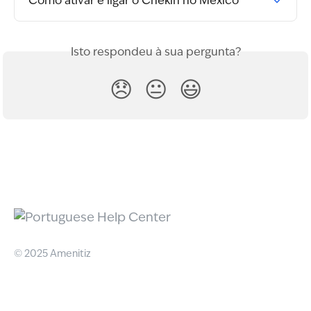
Como ativar e ligar o Chekin no México
Isto respondeu à sua pergunta?
😞
😐
😃
© 2025 Amenitiz