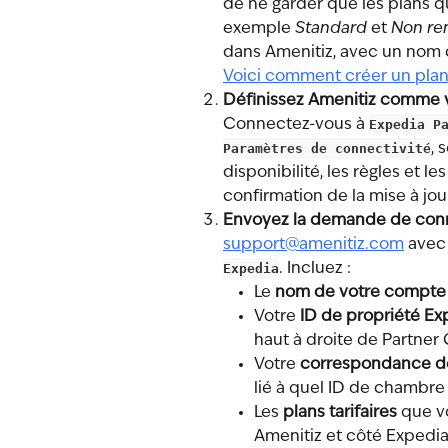
de ne garder que les plans q
exemple 
Standard
 et 
Non re
dans Amenitiz, avec un nom c
Voici comment créer un plan 
Définissez Amenitiz comme v
Connectez-vous à 
Expedia P
Paramètres de connectivité
, 
disponibilité, les règles et le
confirmation de la mise à jou
Envoyez la demande de conn
support@amenitiz.com
 avec 
Expedia
. Incluez :
Le 
nom de votre compte
Votre 
ID de propriété Ex
haut à droite de Partner 
Votre 
correspondance d
lié à quel ID de chambre
Les 
plans tarifaires
 que v
Amenitiz et côté Expedia