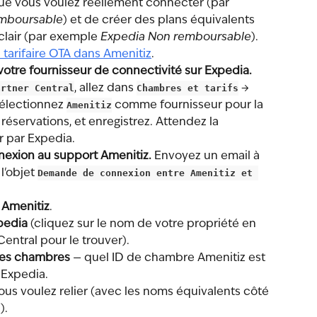
ue vous voulez réellement connecter (par 
mboursable
) et de créer des plans équivalents 
lair (par exemple 
Expedia Non remboursable
). 
tarifaire OTA dans Amenitiz
.
otre fournisseur de connectivité sur Expedia.
artner Central
, allez dans 
Chambres et tarifs
 → 
sélectionnez 
Amenitiz
 comme fournisseur pour la 
s réservations, et enregistrez. Attendez la 
r par Expedia.
exion au support Amenitiz.
 Envoyez un email à 
l'objet 
Demande de connexion entre Amenitiz et 
 Amenitiz
.
pedia
 (cliquez sur le nom de votre propriété en 
Central pour le trouver).
es chambres
 — quel ID de chambre Amenitiz est 
 Expedia.
ous voulez relier (avec les noms équivalents côté 
).