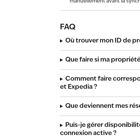
manuellement avant la synch
FAQ
Où trouver mon ID de pr
Que faire si ma propriét
Comment faire correspond
et Expedia ?
Que deviennent mes rése
Puis-je gérer disponibilit
connexion active ?