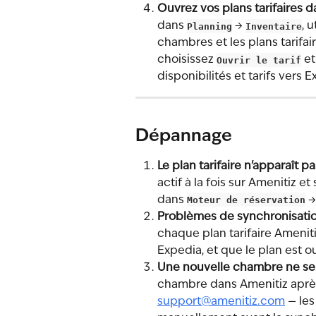
Ouvrez vos plans tarifaires d
dans 
Planning
 → 
Inventaire
, u
chambres et les plans tarifair
choisissez 
Ouvrir le tarif
 e
disponibilités et tarifs ver
Dépannage
Le plan tarifaire n'apparaît p
actif à la fois sur Amenitiz e
dans 
Moteur de réservation
 →
Problèmes de synchronisation
chaque plan tarifaire Ameni
Expedia, et que le plan est 
Une nouvelle chambre ne se
chambre dans Amenitiz après
support@amenitiz.com
 — le