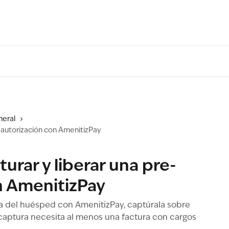
eral
e-autorización con AmenitizPay
urar y liberar una pre-
n AmenitizPay
a del huésped con AmenitizPay, captúrala sobre
a captura necesita al menos una factura con cargos