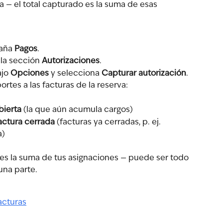
va — el total capturado es la suma de esas 
aña 
Pagos
.
la sección 
Autorizaciones
.
jo 
Opciones
 y selecciona 
Capturar autorización
.
portes a las facturas de la reserva:
bierta
 (la que aún acumula cargos)
actura cerrada
 (facturas ya cerradas, p. ej. 
a)
 es la suma de tus asignaciones — puede ser todo 
una parte.