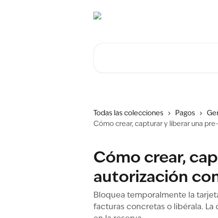
Ir al contenido principal
Buscar artículos...
Todas las colecciones
Pagos
Gen
Cómo crear, capturar y liberar una pr
Cómo crear, capt
autorización co
Bloquea temporalmente la tarjet
facturas concretas o libérala. L