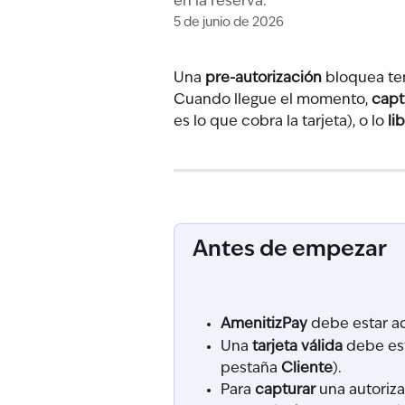
en la reserva.
5 de junio de 2026
Una 
pre-autorización
 bloquea te
Cuando llegue el momento, 
capt
es lo que cobra la tarjeta), o lo 
li
Antes de empezar
AmenitizPay
 debe estar a
Una 
tarjeta válida
 debe est
pestaña 
Cliente
).
Para 
capturar
 una autoriz