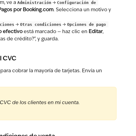
m, ve a 
Administración
 → 
Configuración de 
Pagos por Booking.com
. Selecciona un motivo y 
ciones
 → 
Otras condiciones
 → 
Opciones de pago 
o efectivo
 está marcado — haz clic en 
Editar
, 
tas de crédito?", y guarda.
al CVC
ara cobrar la mayoría de tarjetas. Envía un 
l CVC de los clientes en mi cuenta.