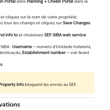
n Portal
 dans 
Planning → Chekin Portal
 dans la 
 et cliquez sur le nom de votre propriété.
ez tous les champs et cliquez sur 
Save Changes
.
nd info to
 et choisissez 
SEF-SIBA web service 
SIBA : 
Username
 = numéro d'
Unidade hoteleira
, 
tenticação
, 
Establishment number
 = voir Avant 
s
.
Property Info
 bloquent les envois au SEF.
rvations