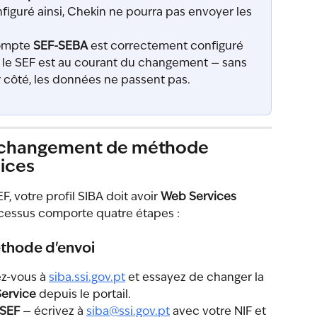
nfiguré ainsi, Chekin ne pourra pas envoyer les 
ompte 
SEF-SEBA
 est correctement configuré 
 le SEF est au courant du changement — sans 
r côté, les données ne passent pas.
 changement de méthode 
vices
 votre profil SIBA doit avoir 
Web Services
essus comporte quatre étapes :
éthode d'envoi
z-vous à 
siba.ssi.gov.pt
 et essayez de changer la 
ervice
 depuis le portail.
 SEF
 — écrivez à 
siba@ssi.gov.pt
 avec votre NIF et 