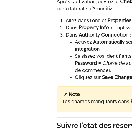
Après l'activation, ouvrez le 
Cheki
barre latérale d'Amenitiz.
Allez dans l'onglet 
Properties
Dans 
Property Info
, rempliss
Dans 
Authority Connection
 :
Activez 
Automatically se
integration
.
Saisissez vos identifiants 
Password
 = 
Chave de au
de commencer.
Cliquez sur 
Save Change
📌 Note
Les champs manquants dans 
Suivre l'état des rése