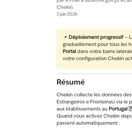
par e-mail à
siba@ssi.gov.pt
et at
Chekin.
3 juin 2026
📌 
Déploiement progressif
 — 
graduellement pour tous les hô
Portal
 dans votre barre latéra
votre configuration Chekin a
Résumé
Chekin collecte les données des 
Estrangeiros e Fronteiras) via le
aux établissements au 
Portugal 
Quand vous activez Chekin depuis
passent automatiquement :