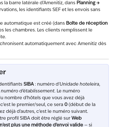
s la barre latérale d'Amenitiz, dans 
Planning → 
rvations, les identifiants SEF et les envois sans 
ne automatique est créé (dans 
Boîte de réception 
tes les chambres. Les clients remplissent le 
te.
nchronisent automatiquement avec Amenitiz dès 
er
entifiants 
SIBA
 : numéro d'
Unidade hoteleira
, 
 
numéro d'établissement
. Le numéro 
u nombre d'hôtels que vous avez déjà 
c'est le premier/seul, ce sera 
0
 (début de la 
ez déjà d'autres, c'est le numéro suivant.
tre profil SIBA doit être réglé sur 
Web 
 n'est plus une méthode d'envoi valide
 — si 