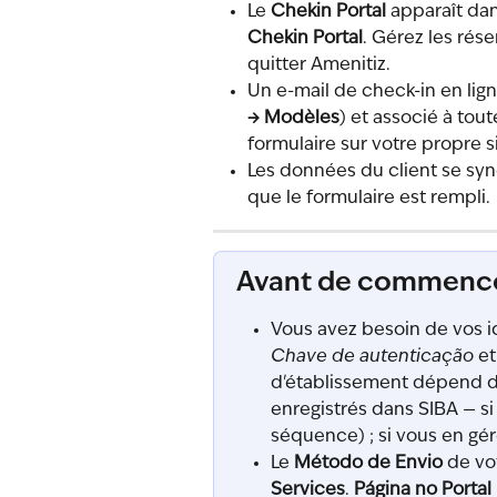
Le 
Chekin Portal
 apparaît dan
Chekin Portal
. Gérez les rése
quitter Amenitiz.
Un e-mail de check-in en lig
→ Modèles
) et associé à tou
formulaire sur votre propre si
Les données du client se sy
que le formulaire est rempli.
Avant de commenc
Vous avez besoin de vos id
Chave de autenticação
 et
d'établissement dépend d
enregistrés dans SIBA — si 
séquence) ; si vous en gér
Le 
Método de Envio
 de vo
Services
. 
Página no Portal