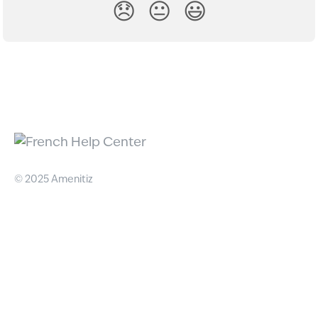
😞
😐
😃
© 2025 Amenitiz