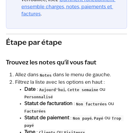
ensemble charges, notes, paiements et 
factures
.
Étape par étape
Trouvez les notes qu'il vous faut
Allez dans 
Notes
 dans le menu de gauche.
Filtrez la liste avec les options en haut :
Date
 : 
Aujourd'hui
, 
Cette semaine
 ou 
Personnalisé
Statut de facturation
 : 
Non facturées
 ou 
Facturées
Statut de paiement
 : 
Non payé
, 
Payé
 ou 
Trop 
payé
Type
 : 
Clients
 ou 
Visiteurs