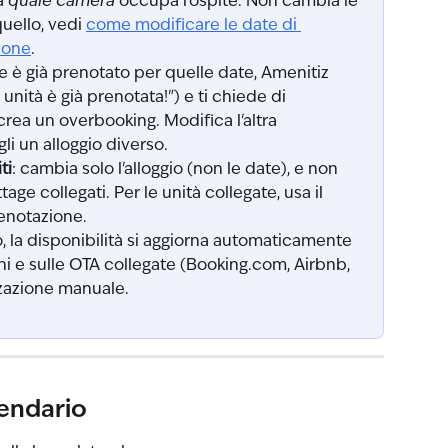
a 
quale camera
 occupa l'ospite. Non cambia le 
uello, vedi 
come modificare le date di 
ione
.
ne è già prenotato per quelle date, Amenitiz 
nità è già prenotata!") e ti chiede di 
ea un overbooking. Modifica l'altra 
li un alloggio diverso.
ti
: cambia solo l'alloggio (non le date), e non 
ge collegati. Per le unità collegate, usa il 
renotazione.
o, la disponibilità si aggiorna automaticamente 
i e sulle OTA collegate (Booking.com, Airbnb, 
zazione manuale.
lendario