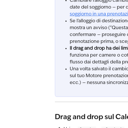
Cambiare l'alloggio cambi
date
 del soggiorno — per q
soggiorno in una prenotaz
Se l'alloggio di destinazio
mostra un avviso ("Questa u
confermare — proseguire cr
prenotazione prima, o sceg
Il drag and drop ha dei limi
funziona per camere o cotta
flusso dai dettagli della p
Una volta salvato il cambi
sul tuo Motore prenotazion
ecc.) — nessuna sincroniz
Drag and drop sul Ca