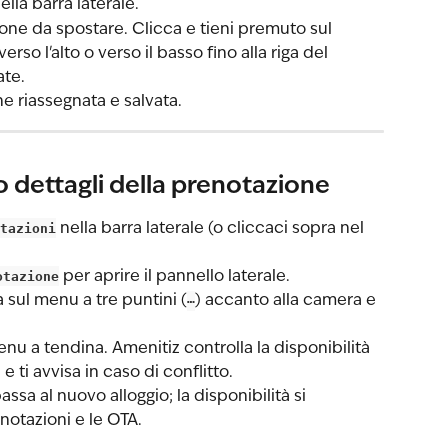
nella barra laterale.
ione da spostare. Clicca e tieni premuto sul 
erso l'alto o verso il basso fino alla riga del 
ate.
ne riassegnata e salvata.
 dettagli della prenotazione
tazioni
 nella barra laterale (o cliccaci sopra nel 
otazione
 per aprire il pannello laterale.
a sul menu a tre puntini (
⋯
) accanto alla camera e 
enu a tendina. Amenitiz controlla la disponibilità 
e ti avvisa in caso di conflitto.
sa al nuovo alloggio; la disponibilità si 
notazioni e le OTA.