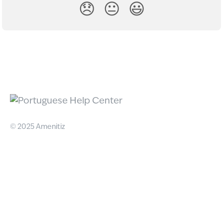
😞
😐
😃
© 2025 Amenitiz