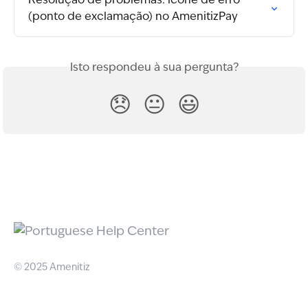
Resolução de problemas: ícone de erro 
(ponto de exclamação) no AmenitizPay
Isto respondeu à sua pergunta?
😞
😐
😃
© 2025 Amenitiz