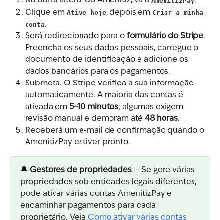
Na barra lateral do Amenitiz, vá a 
AmenitizPay
.
Clique em 
Ative hoje
, depois em 
Criar a minha 
conta
.
Será redirecionado para o 
formulário do Stripe
. 
Preencha os seus dados pessoais, carregue o 
documento de identificação e adicione os 
dados bancários para os pagamentos.
Submeta. O Stripe verifica a sua informação 
automaticamente. A maioria das contas é 
ativada em 
5–10 minutos
; algumas exigem 
revisão manual e demoram até 
48 horas
.
Receberá um e-mail de confirmação quando o 
AmenitizPay estiver pronto.
🔔 
Gestores de propriedades
 — Se gere várias 
propriedades sob entidades legais diferentes, 
pode ativar várias contas AmenitizPay e 
encaminhar pagamentos para cada 
proprietário. Veja 
Como ativar várias contas 