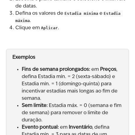
de datas.
Defina os valores de 
Estadia mínima
 e 
Estadia 
máxima
.
Clique em 
Aplicar
.
Exemplos
Fins de semana prolongados:
 em 
Preços
, 
defina Estadia mín. = 2 (sexta-sábado) e 
Estadia mín. = 1 (domingo-quinta) para 
incentivar estadias mais longas ao fim de 
semana.
Sem limite:
 Estadia máx. = 0 (semana e fim 
de semana) para remover o limite de 
duração.
Evento pontual:
 em 
Inventário
, defina 
Estadia mín. = 3 para as datas de um 