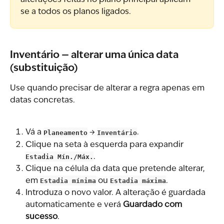
alterações feitas no plano principal aplicam-
se a todos os planos ligados.
Inventário — alterar uma única data 
(substituição)
Use quando precisar de alterar a regra apenas em 
datas concretas.
Vá a 
Planeamento
 → 
Inventário
.
Clique na seta à esquerda para expandir 
Estadia Mín./Máx.
.
Clique na célula da data que pretende alterar, 
em 
Estadia mínima
 ou 
Estadia máxima
.
Introduza o novo valor. A alteração é guardada 
automaticamente e verá 
Guardado com 
sucesso
.