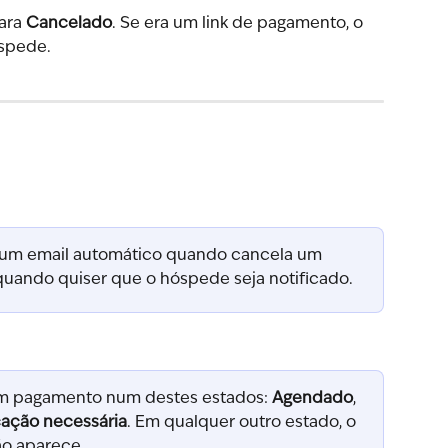
ra 
Cancelado
. Se era um link de pagamento, o 
óspede.
um email automático quando cancela um 
uando quiser que o hóspede seja notificado.
um pagamento num destes estados: 
Agendado
, 
cação necessária
. Em qualquer outro estado, o 
ão aparece.