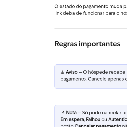
O estado do pagamento muda pa
link deixa de funcionar para o h
Regras importantes
⚠️ 
Aviso
 — O hóspede recebe 
pagamento. Cancele apenas q
📌 
Nota
 — Só pode cancelar 
Em espera
, 
Falhou
 ou 
Autenti
botão 
Cancelar pagamento
 n