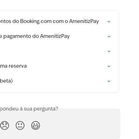
ntos do Booking.com com o AmenitizPay
e pagamento do AmenitizPay
uma reserva
beta)
spondeu à sua pergunta?
😞
😐
😃