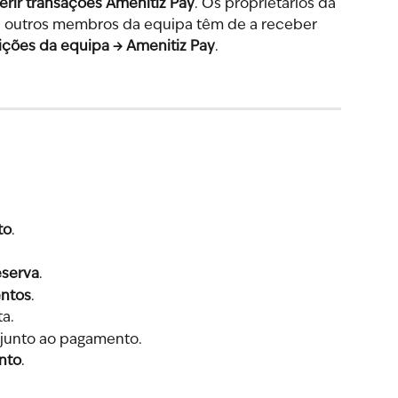
erir transações Amenitiz Pay
. Os proprietários da 
s outros membros da equipa têm de a receber 
ições da equipa → Amenitiz Pay
.
to
.
eserva
.
ntos
.
a.
 junto ao pagamento.
nto
.