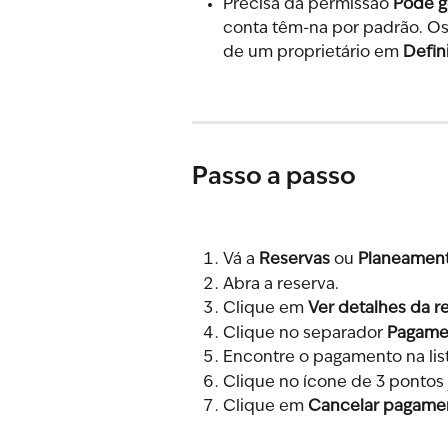
Precisa da permissão 
Pode g
conta têm-na por padrão. O
de um proprietário em 
Defin
Passo a passo
Vá a 
Reservas
 ou 
Planeamen
Abra a reserva.
Clique em 
Ver detalhes da r
Clique no separador 
Pagame
Encontre o pagamento na list
Clique no ícone de 3 pontos
Clique em 
Cancelar pagame