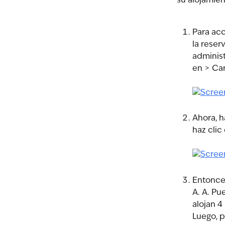
su alojamien
Para acc
la reser
administ
en > Car
Ahora, h
haz clic 
Entonces
A. A. Pu
alojan 4
Luego, p