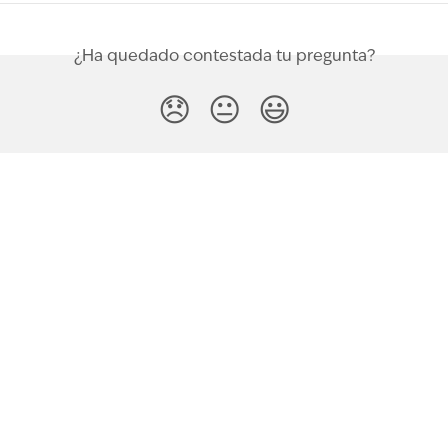
¿Ha quedado contestada tu pregunta?
😞
😐
😃