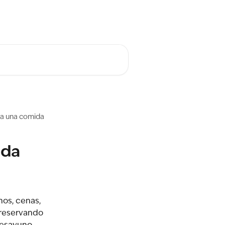
Español
ra una comida
ida
os, cenas, 
 reservando 