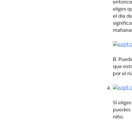
entonces
eliges q
el día d
signific
mañanas 
B. Puede
que est
por el 
Si elige
puedes e
niño.