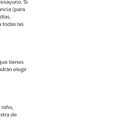
esayuno. Si 
ancia (para 
días, 
 todas las 
que tienes 
odrán elegir 
 niño, 
xtra de 