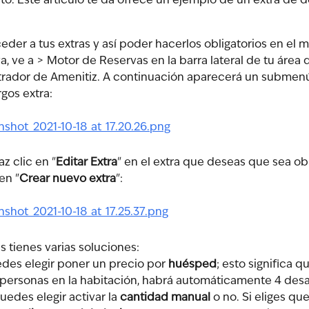
to. Este artículo te da ofrece un ejemplo de un extra de 
eder a tus extras y así poder hacerlos obligatorios en el
va, ve a > Motor de Reservas en la barra lateral de tu área 
rador de Amenitiz. A continuación aparecerá un submenú,
gos extra:
az clic en "
Editar Extra
" en el extra que deseas que sea obli
en "
Crear nuevo extra
":
 tienes varias soluciones:
edes elegir poner un precio por 
huésped
; esto significa qu
 personas en la habitación, habrá automáticamente 4 des
uedes elegir activar la
 cantidad manual
 o no. Si eliges que