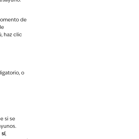
desayuno.
 momento de 
de 
 haz clic 
gatorio, o 
e si se 
ayunos. 
 
sí
, 