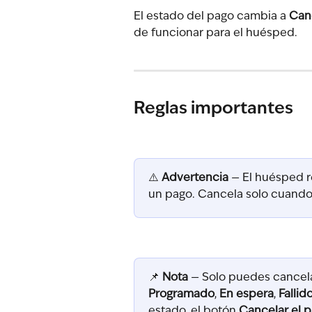
El estado del pago cambia a 
Can
de funcionar para el huésped.
Reglas importantes
⚠️ 
Advertencia
 — El huésped 
un pago. Cancela solo cuando 
📌 
Nota
 — Solo puedes cancela
Programado
, 
En espera
, 
Fallid
estado, el botón 
Cancelar el 