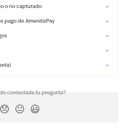
do o no capturado
e pago de AmenitizPay
gos
beta)
o contestada tu pregunta?
😞
😐
😃