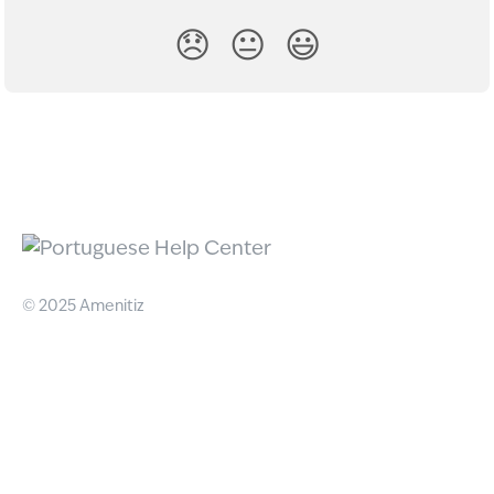
😞
😐
😃
© 2025 Amenitiz