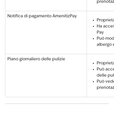
prenotaz
Notifica di pagamento AmenitizPay
Propriet
Ha acces
Pay
Può modi
albergo
Piano giornaliero delle pulizie
Propriet
Può acce
delle pul
Può vede
prenotaz