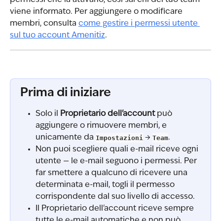
permessi che la attivano, così sai chi del tuo team 
viene informato. Per aggiungere o modificare 
membri, consulta 
come gestire i permessi utente 
sul tuo account Amenitiz
.
Prima di iniziare
Solo il 
Proprietario dell'account
 può 
aggiungere o rimuovere membri, e 
unicamente da 
Impostazioni
 → 
Team
.
Non puoi scegliere quali e-mail riceve ogni 
utente — le e-mail seguono i permessi. Per 
far smettere a qualcuno di ricevere una 
determinata e-mail, togli il permesso 
corrispondente dal suo livello di accesso.
Il Proprietario dell'account riceve sempre 
tutte le e-mail automatiche e non può 