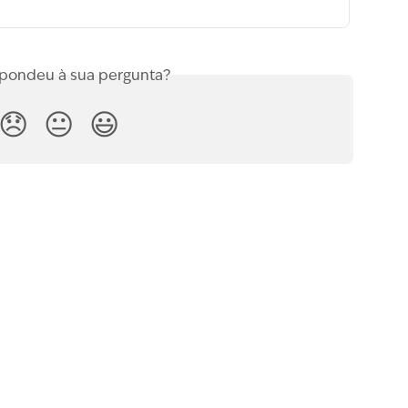
spondeu à sua pergunta?
😞
😐
😃