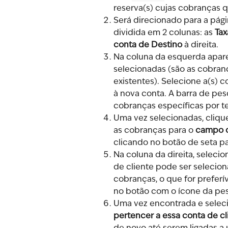
reserva(s) cujas cobranças q
Será direcionado para a pági
dividida em 2 colunas: as 
Tax
conta de Destino
 à direita.
Na coluna da esquerda apar
selecionadas (são as cobranç
existentes). Selecione a(s) c
à nova conta. A barra de pes
cobranças específicas por t
Uma vez selecionadas, clique
as cobranças para o 
campo d
clicando no botão de seta pa
Na coluna da direita, selecio
de cliente pode ser selecio
cobranças, o que for preferív
no botão com o ícone da pe
Uma vez encontrada e seleci
pertencer a essa conta de cl