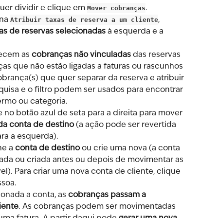
uer dividir e clique em 
Mover cobranças
.
na 
Atribuir taxas de reserva a um cliente
, 
as de reservas selecionadas
 à esquerda e a 
ecem as 
cobranças não vinculadas
 das reservas 
as que não estão ligadas a faturas ou rascunhos 
obrança(s) que quer separar da reserva e atribuir 
quisa e o filtro podem ser usados para encontrar 
ermo ou categoria.
 no botão azul de seta para a direita para mover 
a conta de destino
 (a ação pode ser revertida 
ra a esquerda).
ne a 
conta de destino
 ou crie uma nova (a conta 
nada ou criada antes ou depois de movimentar as 
el). Para criar uma nova conta de cliente, clique 
ssoa.
onada a conta, as 
cobranças passam a 
iente
. As cobranças podem ser movimentadas 