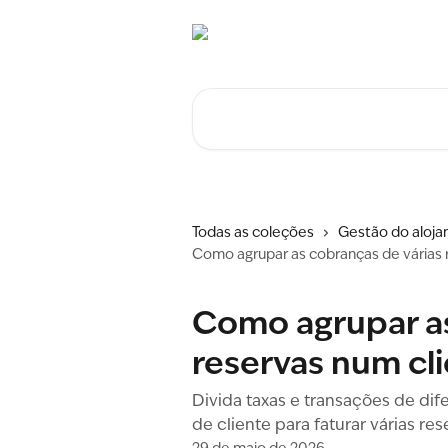
Ir para conteúdo principal
Procurar artigos...
Todas as coleções
Gestão do aloj
Como agrupar as cobranças de várias r
Como agrupar as
reservas num cli
Divida taxas e transações de dif
de cliente para faturar várias re