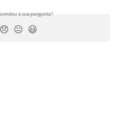
spondeu à sua pergunta?
😞
😐
😃