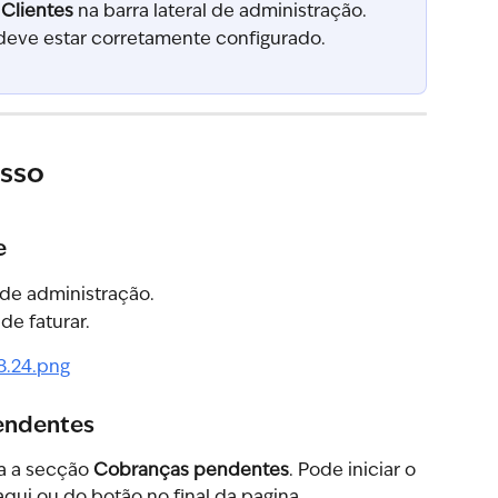
 
Clientes
 na barra lateral de administração.
 deve estar corretamente configurado.
asso
e
l de administração.
de faturar.
pendentes
a a secção 
Cobranças pendentes
. Pode iniciar o 
aqui ou do botão no final da pagina.