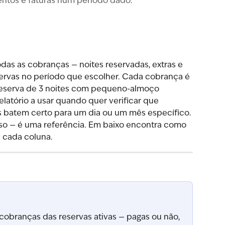
ntos e faturas num período dado.
odas as cobranças — noites reservadas, extras e 
eservas no período que escolher. Cada cobrança é 
 reserva de 3 noites com pequeno-almoço 
elatório a usar quando quer verificar que 
s batem certo para um dia ou um mês específico.
sso — é uma referência. Em baixo encontra como 
a cada coluna.
 cobranças das reservas ativas — pagas ou não, 