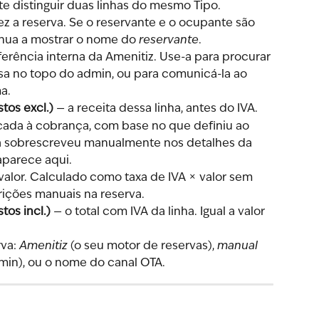
te distinguir duas linhas do mesmo Tipo.
z a reserva. Se o reservante e o ocupante são 
inua a mostrar o nome do 
reservante
.
eferência interna da Amenitiz. Use-a para procurar 
sa no topo do admin, ou para comunicá-la ao 
a.
tos excl.)
 — a receita dessa linha, antes do IVA.
icada à cobrança, com base no que definiu ao 
e a sobrescreveu manualmente nos detalhes da 
 aparece aqui.
valor. Calculado como taxa de IVA × valor sem 
rições manuais na reserva.
os incl.)
 — o total com IVA da linha. Igual a valor 
va: 
Amenitiz
 (o seu motor de reservas), 
manual
min), ou o nome do canal OTA.