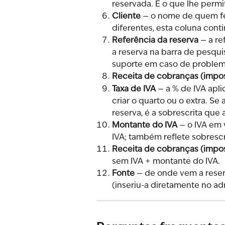
reservada. É o que lhe permi
Cliente
 — o nome de quem fe
diferentes, esta coluna cont
Referência da reserva
 — a r
a reserva na barra de pesqui
suporte em caso de problem
Receita de cobranças (impos
Taxa de IVA
 — a % de IVA apl
criar o quarto ou o extra. S
reserva, é a sobrescrita que
Montante do IVA
 — o IVA em 
IVA; também reflete sobresc
Receita de cobranças (impost
sem IVA + montante do IVA.
Fonte
 — de onde vem a reser
(inseriu-a diretamente no ad