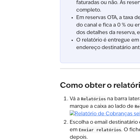
faturadas ou não. As rese
completo.
Em reservas OTA, a taxa d
do canal e fica a 0 % ou e
dos detalhes da reserva, e 
O relatório é entregue em f
endereço destinatário ant
Como obter o relatór
Vá a 
Relatórios
 na barra late
marque a caixa ao lado de 
Re
Escolha o email destinatário 
em 
Enviar relatórios
. O fic
depois.