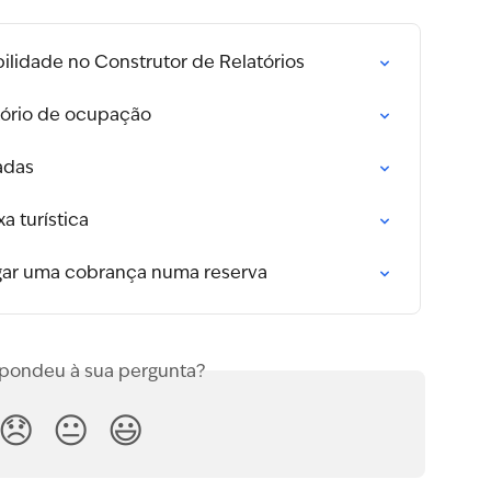
lidade no Construtor de Relatórios
tório de ocupação
adas
a turística
agar uma cobrança numa reserva
spondeu à sua pergunta?
😞
😐
😃